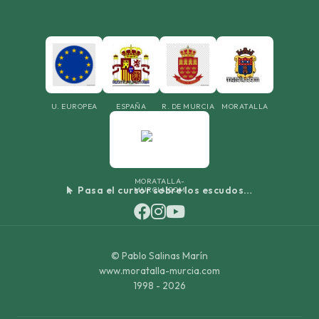
U. EUROPEA
ESPAÑA
R. DE MURCIA
MORATALLA
MORATALLA-
Pasa el cursor sobre los escudos…
MURCIA.COM
©
Pablo Salinas Marín
www.moratalla-murcia.com
1998 - 2026