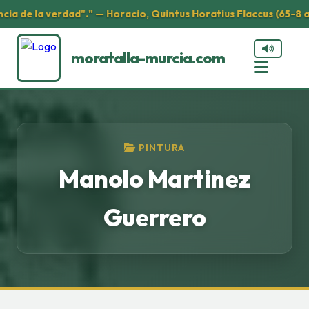
de la verdad"." — Horacio, Quintus Horatius Flaccus (65-8 a. C.
moratalla-murcia.com
PINTURA
Manolo Martinez
Guerrero