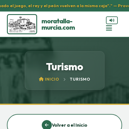
o el juego, el rey y el peón vuelven a la misma caja"." — Prover
moratalla-
murcia.com
Turismo
INICIO
TURISMO
Volver a el Inicio