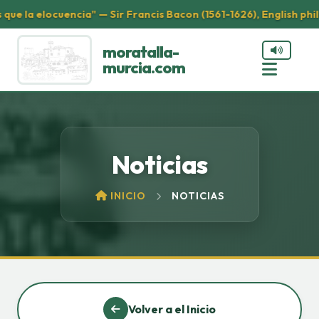
e la elocuencia" — Sir Francis Bacon (1561-1626), English philo
moratalla-
murcia.com
Noticias
INICIO
NOTICIAS
Volver a el Inicio