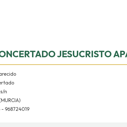
ONCERTADO JESUCRISTO AP
arecido
ertado
s/n
(MURCIA)
 - 968724019