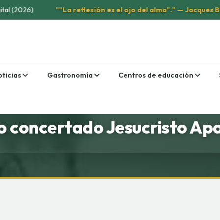
tal (2026)
""La reflexión es el ojo del alma"." — Jacques Bénig
oticias
Gastronomía
Centros de educación
COLEGIOS
o concertado Jesucristo Ap