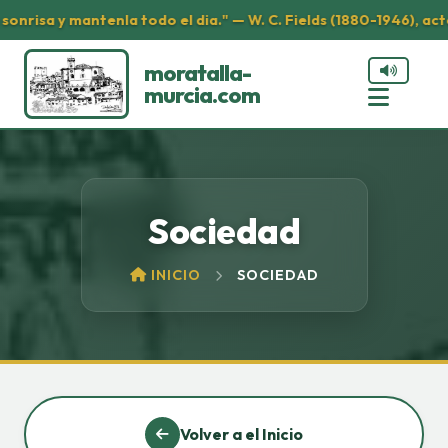
nrisa y mantenla todo el dia." — W. C. Fields (1880-1946), act
moratalla-
murcia.com
Sociedad
INICIO
SOCIEDAD
Volver a el Inicio