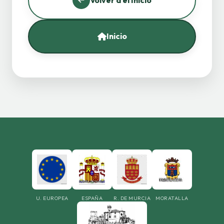
Inicio
U. EUROPEA
ESPAÑA
R. DE MURCIA
MORATALLA