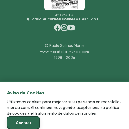
MORATALLA-
Pasa el cursor sobre los escudos…
MURCIA.COM
©
Pablo Salinas Marín
www.moratalla-murcia.com
1998 - 2026
Protección de Datos:
En cumplimiento de la normativa vigente en
materia de protección de datos personales, le informamos que
Aviso de Cookies
moratalla-murcia.com trata la información facilitada con el fin de
gestionar la difusión cultural e histórica del proyecto. Puede ejercer
Utilizamos cookies para mejorar su experiencia en moratalla-
sus derechos de acceso, rectificación, limitación y supresión de datos
murcia.com. Al continuar navegando, acepta nuestra política
dirigiéndose al correo electrónico de contacto:
info@moratalla-
de cookies y el tratamiento de datos personales.
murcia.com
.
Aceptar